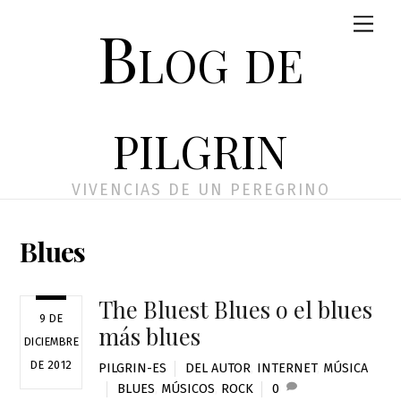
Skip
Men
Blog de
to
content
pilgrin
VIVENCIAS DE UN PEREGRINO
Blues
The Bluest Blues o el blues
9 DE
más blues
DICIEMBRE
DE 2012
PILGRIN-ES
DEL AUTOR
,
INTERNET
,
MÚSICA
BLUES
,
MÚSICOS
,
ROCK
0