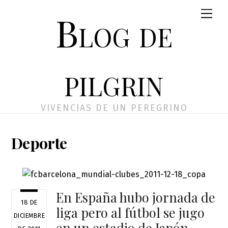
Skip
Men
Blog de
to
content
pilgrin
VIVENCIAS DE UN PEREGRINO
Deporte
En España hubo jornada de
18 DE
liga pero al fútbol se jugo
DICIEMBRE
en un estadio de Japón