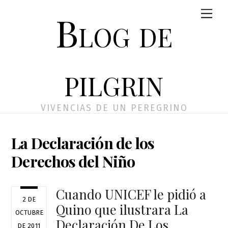
Skip
Men
Blog de
to
content
pilgrin
VIVENCIAS DE UN PEREGRINO
La Declaración de los
Derechos del Niño
Cuando UNICEF le pidió a
2 DE
Quino que ilustrara La
OCTUBRE
Declaración De Los
DE 2011