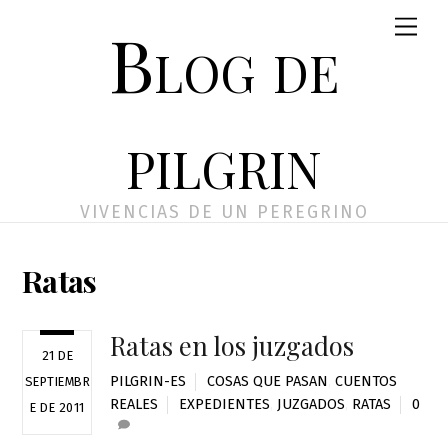
Skip
Men
Blog de
to
content
pilgrin
VIVENCIAS DE UN PEREGRINO
Ratas
Ratas en los juzgados
21 DE
PILGRIN-ES
COSAS QUE PASAN
,
CUENTOS
SEPTIEMBR
REALES
EXPEDIENTES
,
JUZGADOS
,
RATAS
0
E DE 2011