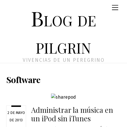
Skip
Men
Blog de
to
content
pilgrin
VIVENCIAS DE UN PEREGRINO
Software
Administrar la música en
2 DE MAYO
un iPod sin iTunes
DE 2013