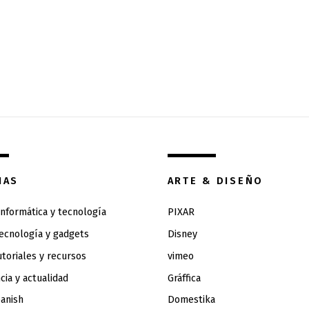
IAS
ARTE & DISEÑO
 informática y tecnología
PIXAR
tecnología y gadgets
Disney
utoriales y recursos
vimeo
cia y actualidad
Gráffica
anish
Domestika