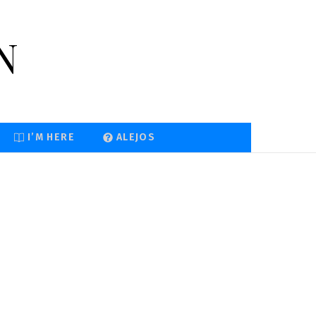
n
I’M HERE
ALEJOS