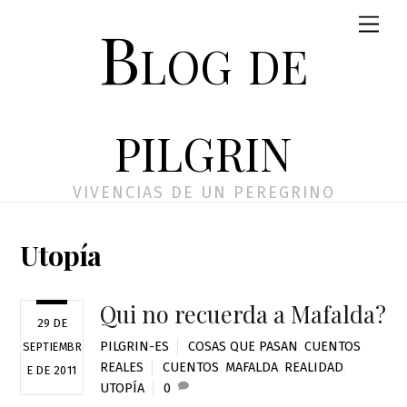
Skip
Men
Blog de
to
content
pilgrin
VIVENCIAS DE UN PEREGRINO
Utopía
Qui no recuerda a Mafalda?
29 DE
PILGRIN-ES
COSAS QUE PASAN
,
CUENTOS
SEPTIEMBR
REALES
CUENTOS
,
MAFALDA
,
REALIDAD
,
E DE 2011
UTOPÍA
0