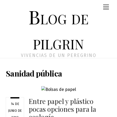
Skip
Men
Blog de
to
content
pilgrin
VIVENCIAS DE UN PEREGRINO
Sanidad pública
Entre papel y plástico
14 DE
pocas opciones para la
JUNIO DE
ecología