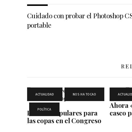
Cuidado con probar el Photoshop C
portable
RE
ACTUALIDAD
,
NOS HA TOCAO
ACTUALI
Ahora 
,
POLÍTICA
Precios Populares para
casco p
las copas en el Congreso