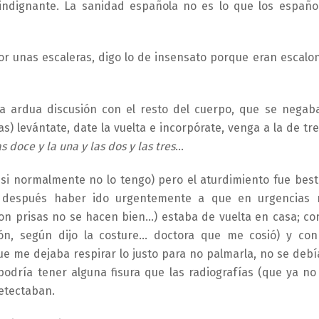
 indignante. La sanidad española no es lo que los españo
or unas escaleras, digo lo de insensato porque eran escalo
a ardua discusión con el resto del cuerpo, que se negab
s) levántate, date la vuelta e incorpórate, venga a la de tr
as doce y la una y las dos y las tres
…
 si normalmente no lo tengo) pero el aturdimiento fue besti
, después haber ido urgentemente a que en urgencias
n prisas no se hacen bien…) estaba de vuelta en casa; co
ón, según dijo la costure… doctora que me cosió) y con
ue me dejaba respirar lo justo para no palmarla, no se debí
podría tener alguna fisura que las radiografías (que ya no
detectaban.