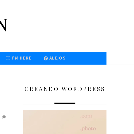
n
I’M HERE
ALEJOS
CREANDO WORDPRESS