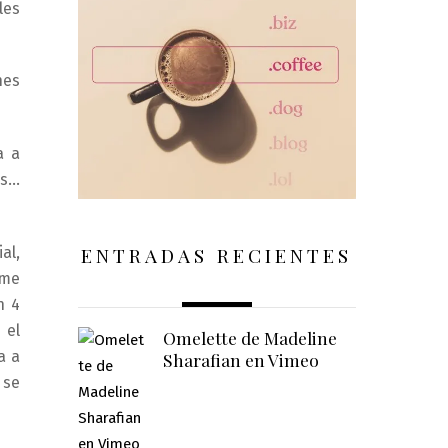
les
nes
a a
es…
ENTRADAS RECIENTES
al,
 me
n 4
 el
Omelette de Madeline
a a
Sharafian en Vimeo
 se