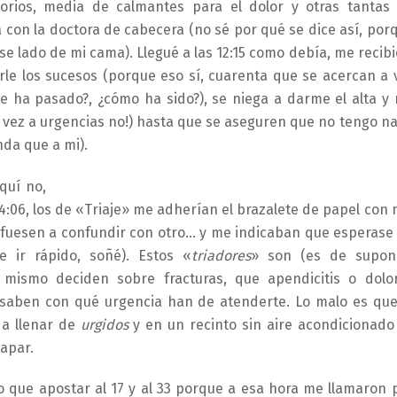
torios, media de calmantes para el dolor y otras tantas
 con la doctora de cabecera (no sé por qué se dice así, por
se lado de mi cama). Llegué a las 12:15 como debía, me recibi
rle los sucesos (porque eso sí, cuarenta que se acercan a 
e ha pasado?, ¿cómo ha sido?), se niega a darme el alta y
a vez a urgencias no!) hasta que se aseguren que no tengo n
nda que a mi).
quí no,
s 14:06, los de «Triaje» me adherían el brazalete de papel con 
 fuesen a confundir con otro… y me indicaban que esperase
e ir rápido, soñé). Estos «
triadores
» son (es de supon
 mismo deciden sobre fracturas, que apendicitis o dolo
 saben con qué urgencia han de atenderte. Lo malo es que
 a llenar de
urgidos
y en un recinto sin aire acondicionado
apar.
 que apostar al 17 y al 33 porque a esa hora me llamaron 