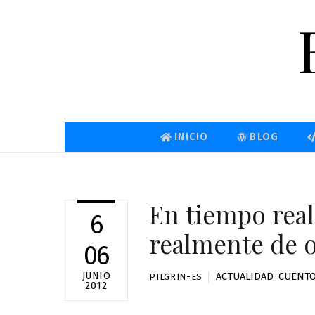
Skip
to
content
INICIO
BLOG
En tiempo real
6
realmente de 
06
JUNIO
ACTUALIDAD
,
CUENTO
PILGRIN-ES
2012