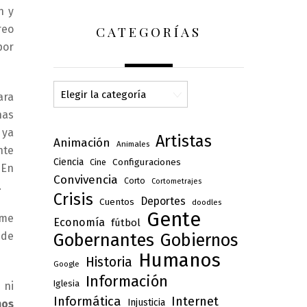
n y
CATEGORÍAS
reo
por
Categorías
ara
has
 ya
Artistas
Animación
Animales
nte
Ciencia
Configuraciones
Cine
 En
Convivencia
Corto
Cortometrajes
…
Crisis
Deportes
Cuentos
doodles
Gente
 me
Economía
fútbol
 de
Gobernantes
Gobiernos
Humanos
Historia
Google
Información
Iglesia
 ni
Informática
Internet
Injusticia
mos