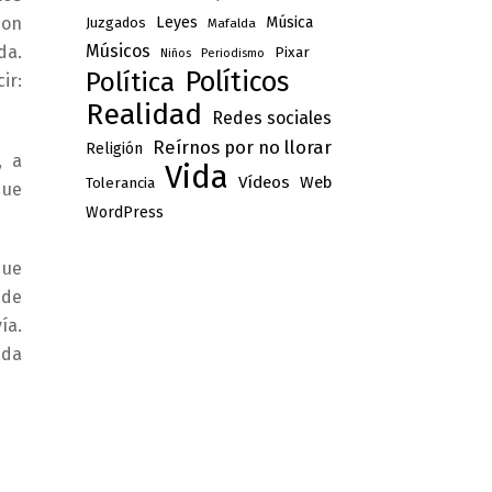
Leyes
Música
con
Juzgados
Mafalda
Músicos
da.
Pixar
Niños
Periodismo
Políticos
Política
ir:
Realidad
Redes sociales
Reírnos por no llorar
Religión
, a
Vida
Vídeos
Web
Tolerancia
que
WordPress
que
ede
ía.
ada