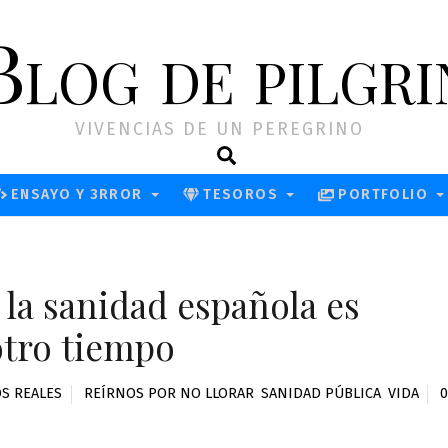
Blog de pilgri
VIVENCIAS DE UN PEREGRINO
Search
ENSAYO Y 3RROR
TESOROS
PORTFOLIO
 la sanidad española es
otro tiempo
S REALES
REÍRNOS POR NO LLORAR
,
SANIDAD PÚBLICA
,
VIDA
0