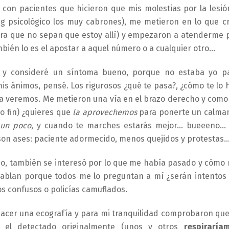
s con pacientes que hicieron que mis molestias por la lesió
 psicológico los muy cabrones), me metieron en lo que c
ara que no sepan que estoy allí) y empezaron a atenderme 
mbién lo es el apostar a aquel número o a cualquier otro…
ba y consideré un síntoma bueno, porque no estaba yo p
is ánimos, pensé. Los rigurosos ¿qué te pasa?, ¿cómo te lo 
ya veremos. Me metieron una vía en el brazo derecho y como
 fin) ¿quieres que
la aprovechemos
para ponerte un calma
un poco
, y cuando te marches estarás mejor… bueeeno…
 son ases: paciente adormecido, menos quejidos y protestas
no, también se interesó por lo que me había pasado y cómo
 hablan porque todos me lo preguntan a mí ¿serán intentos
s confusos o policías camuflados.
 a hacer una ecografía y para mi tranquilidad comprobaron que
el detectado originalmente (unos y otros
respiraría