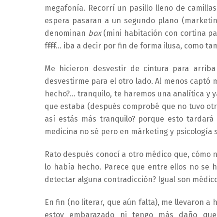
megafonía. Recorrí un pasillo lleno de camilla
espera pasaran a un segundo plano (marketing
denominan
box
(mini habitación con cortina p
f
fff
… iba a decir por fin de forma ilusa, como ta
Me hicieron desvestir de cintura para arri
desvestirme para el otro lado. Al menos captó m
hecho?… tranquilo, te haremos una analítica y 
que estaba (después comprobé que no tuvo otro
así estás más tranquilo? porque esto tardará
medicina no sé pero en márketing y psicología
Rato después conocí a otro médico que, cómo 
lo había hecho. Parece que entre ellos no se
detectar alguna contradicción? Igual son médico
En fin (no literar, que aún falta), me llevaron
estoy embarazado ni tengo más daño que 