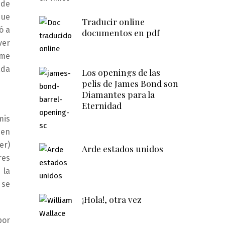
 de
que
Traducir online
ó a
documentos en pdf
ver
 me
ada
Los openings de las
pelis de James Bond son
Diamantes para la
Eternidad
mis
 en
er)
Arde estados unidos
res
 la
 se
¡Hola!, otra vez
por