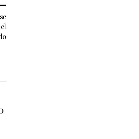
se
el
do
3D