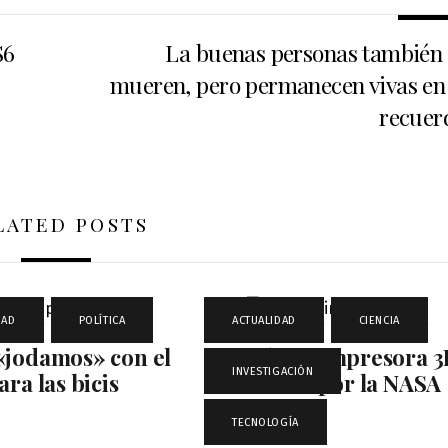
S6
La buenas personas también 
mueren, pero permanecen vivas en 
recuer
LATED POSTS
DAD
,
POLÍTICA
ACTUALIDAD
,
CIENCIA
,
«jodamos» con el
Comida en impresora 
INVESTIGACIÓN
,
ara las bicis
financiada por la NASA
TECNOLOGÍA