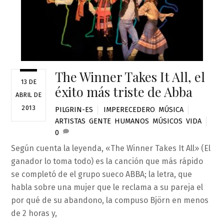
The Winner Takes It All, el
13 DE
éxito más triste de Abba
ABRIL DE
2013
PILGRIN-ES
IMPERECEDERO
,
MÚSICA
ARTISTAS
,
GENTE
,
HUMANOS
,
MÚSICOS
,
VIDA
0
Según cuenta la leyenda, «The Winner Takes It All» (El
ganador lo toma todo) es la canción que más rápido
se completó de el grupo sueco ABBA; la letra, que
habla sobre una mujer que le reclama a su pareja el
por qué de su abandono, la compuso Björn en menos
de 2 horas y,