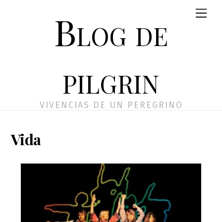
Skip
Men
Blog de
to
content
pilgrin
VIVENCIAS DE UN PEREGRINO
Vida