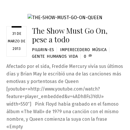
The Show Must Go On,
31 DE
pese a todo
MARZO DE
2013
PILGRIN-ES
IMPERECEDERO
,
MÚSICA
GENTE
,
HUMANOS
,
VIDA
0
Afectado por el sida, Freddie Mercury vivía sus últimos
días y Brian May le escribió una de las canciones más
emotivas y portentosas de Queen
[youtube=»http://www.youtube.com/watch?
feature=player_embedded&v=4ADh8Fs3YdU»
width=550″] Pink Floyd había grabado en el famoso
álbum «The Wall» de 1979 una canción con el mismo
nombre, y Queen comienza la suya con la frase
«Empty