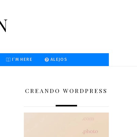
n
I’M HERE
ALEJOS
CREANDO WORDPRESS