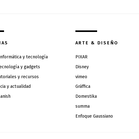
IAS
ARTE & DISEÑO
 informática y tecnología
PIXAR
tecnología y gadgets
Disney
utoriales y recursos
vimeo
cia y actualidad
Gráffica
anish
Domestika
summa
Enfoque Gaussiano