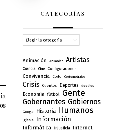
CATEGORÍAS
Categorías
Artistas
Animación
Animales
Ciencia
Configuraciones
Cine
Convivencia
Corto
Cortometrajes
Crisis
Deportes
Cuentos
doodles
Gente
cia
Economía
fútbol
Gobernantes
Gobiernos
los
Humanos
Historia
Google
Información
Iglesia
Informática
Internet
Injusticia