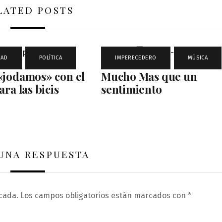
LATED POSTS
DAD
,
POLÍTICA
IMPERECEDERO
,
MÚSICA
«jodamos» con el
Mucho Mas que un
ara las bicis
sentimiento
 UNA RESPUESTA
cada.
Los campos obligatorios están marcados con
*