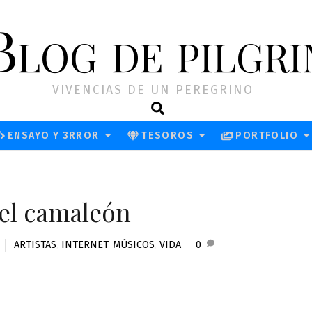
Blog de pilgri
VIVENCIAS DE UN PEREGRINO
Search
ENSAYO Y 3RROR
TESOROS
PORTFOLIO
del camaleón
ARTISTAS
,
INTERNET
,
MÚSICOS
,
VIDA
0