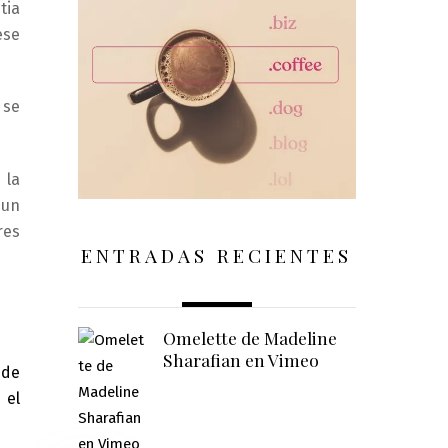
tia
ese
 se
 la
 un
res
ENTRADAS RECIENTES
Omelette de Madeline
Sharafian en Vimeo
 de
 el