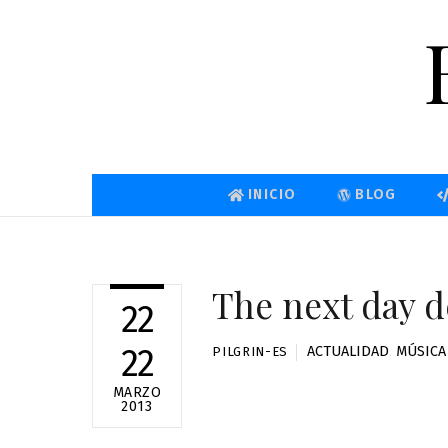
Skip
to
content
INICIO
BLOG
The next day 
22
22
ACTUALIDAD
,
MÚSICA
PILGRIN-ES
MARZO
2013