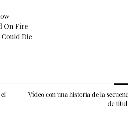
row
ld On Fire
u Could Die
 el
Vídeo con una historia de la secuen
de títu