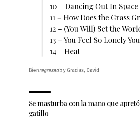
10 – Dancing Out In Space
11 – How Does the Grass G
12 – (You Will) Set the Wor
13 – You Feel So Lonely Yo
14 – Heat
Bien
regresado
y Gracias, David
Se masturba con la mano que apretó
gatillo