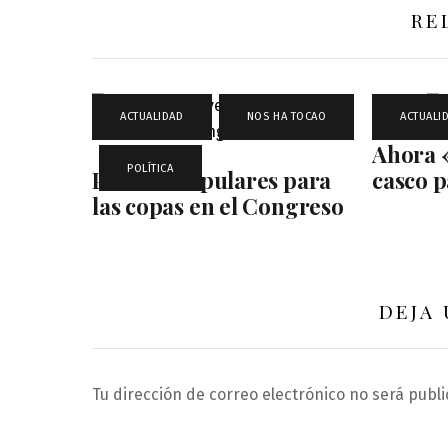
RE
ACTUALIDAD
,
NOS HA TOCAO
ACTUALI
Ahora 
,
POLÍTICA
Precios Populares para
casco p
las copas en el Congreso
DEJA
Tu dirección de correo electrónico no será publi