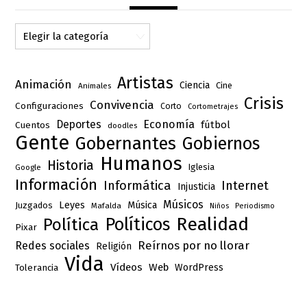
Categorías
Artistas
Animación
Ciencia
Cine
Animales
Crisis
Convivencia
Configuraciones
Corto
Cortometrajes
Deportes
Economía
fútbol
Cuentos
doodles
Gente
Gobernantes
Gobiernos
Humanos
Historia
Iglesia
Google
Información
Informática
Internet
Injusticia
Músicos
Leyes
Música
Juzgados
Mafalda
Niños
Periodismo
Realidad
Políticos
Política
Pixar
Reírnos por no llorar
Redes sociales
Religión
Vida
Vídeos
Web
Tolerancia
WordPress