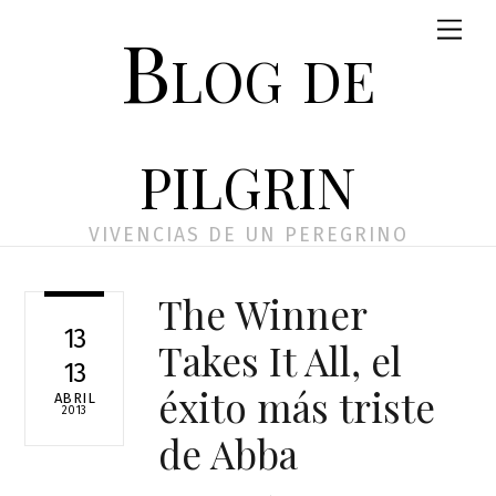
Skip
Men
Blog de
to
content
pilgrin
VIVENCIAS DE UN PEREGRINO
The Winner
13
Takes It All, el
13
éxito más triste
ABRIL
2013
de Abba