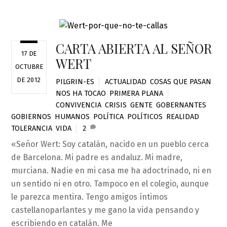
CARTA ABIERTA AL SEÑOR
17 DE
WERT
OCTUBRE
DE 2012
PILGRIN-ES
ACTUALIDAD
,
COSAS QUE PASAN
,
NOS HA TOCAO
,
PRIMERA PLANA
CONVIVENCIA
,
CRISIS
,
GENTE
,
GOBERNANTES
,
GOBIERNOS
,
HUMANOS
,
POLÍTICA
,
POLÍTICOS
,
REALIDAD
,
TOLERANCIA
,
VIDA
2
«Señor Wert: Soy catalán, nacido en un pueblo cerca
de Barcelona. Mi padre es andaluz. Mi madre,
murciana. Nadie en mi casa me ha adoctrinado, ni en
un sentido ni en otro. Tampoco en el colegio, aunque
le parezca mentira. Tengo amigos íntimos
castellanoparlantes y me gano la vida pensando y
escribiendo en catalán. Me