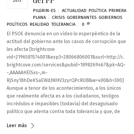
2013
PILGRIN-ES
ACTUALIDAD
,
POLÍTICA
,
PRIMERA
PLANA
CRISIS
,
GOBERNANTES
,
GOBIERNOS
,
POLÍTICOS
,
REALIDAD
,
TOLERANCIA
0
El PSOE denuncia en un vídeo lo esperpéntico de la
actitud del gobierno ante los casos de corrupción que
les afecta [brightcove
vid=2196581574001&exp3=28066806001&surl=http://c.
brightcove.com/services&pubid=1898269467&pk=AQ~
~,AAAAAHElSxs~,m-
RjSny18hDeKSaEWdJWHV3zyrQPcRUB&w=400&h=300]
Aunque a tenor de los acontecimientos, a los únicos
que realmente afecta es a los ciudadanos, testigos
incrédulos e impasibles (todavía) del desaguisado
político que atenta contra toda tolerancia y que, de
Leer más