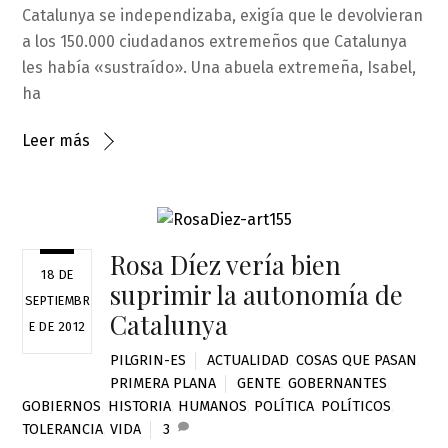
Catalunya se independizaba, exigía que le devolvieran
a los 150.000 ciudadanos extremeños que Catalunya
les había «sustraído». Una abuela extremeña, Isabel,
ha
Leer más
Rosa Díez vería bien
18 DE
suprimir la autonomía de
SEPTIEMBR
Catalunya
E DE 2012
PILGRIN-ES
ACTUALIDAD
,
COSAS QUE PASAN
,
PRIMERA PLANA
GENTE
,
GOBERNANTES
,
GOBIERNOS
,
HISTORIA
,
HUMANOS
,
POLÍTICA
,
POLÍTICOS
,
TOLERANCIA
,
VIDA
3