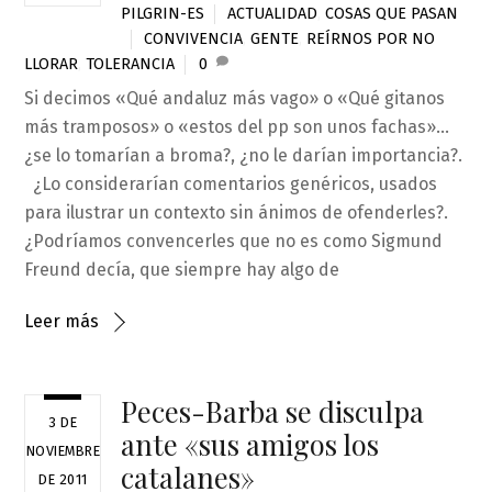
PILGRIN-ES
ACTUALIDAD
,
COSAS QUE PASAN
CONVIVENCIA
,
GENTE
,
REÍRNOS POR NO
LLORAR
,
TOLERANCIA
0
Si decimos «Qué andaluz más vago» o «Qué gitanos
más tramposos» o «estos del pp son unos fachas»…
¿se lo tomarían a broma?, ¿no le darían importancia?.
¿Lo considerarían comentarios genéricos, usados
para ilustrar un contexto sin ánimos de ofenderles?.
¿Podríamos convencerles que no es como Sigmund
Freund decía, que siempre hay algo de
Leer más
Peces-Barba se disculpa
3 DE
ante «sus amigos los
NOVIEMBRE
catalanes»
DE 2011