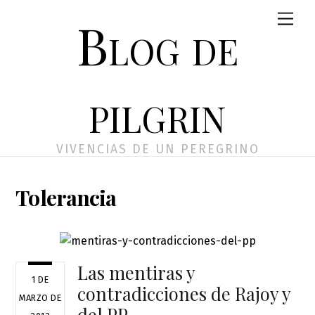
Skip
Men
Blog de
to
content
pilgrin
VIVENCIAS DE UN PEREGRINO
Tolerancia
Las mentiras y
1 DE
contradicciones de Rajoy y
MARZO DE
del PP