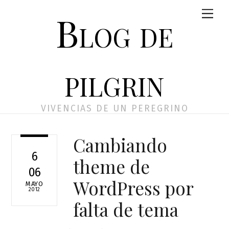
Skip
Men
Blog de
to
content
pilgrin
VIVENCIAS DE UN PEREGRINO
Cambiando
6
theme de
06
WordPress por
MAYO
2012
falta de tema