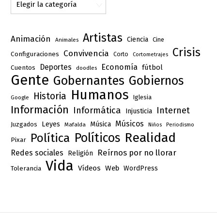
Categorías
Artistas
Animación
Ciencia
Cine
Animales
Crisis
Convivencia
Configuraciones
Corto
Cortometrajes
Deportes
Economía
fútbol
Cuentos
doodles
Gente
Gobernantes
Gobiernos
Humanos
Historia
Iglesia
Google
Información
Informática
Internet
Injusticia
Músicos
Leyes
Música
Juzgados
Mafalda
Niños
Periodismo
Realidad
Políticos
Política
Pixar
Reírnos por no llorar
Redes sociales
Religión
Vida
Vídeos
Web
Tolerancia
WordPress