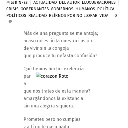
ACTUALIDAD
,
DEL AUTOR
,
ELUCUBRACIONES
PILGRIN-ES
CRISIS
,
GOBERNANTES
,
GOBIERNOS
,
HUMANOS
,
POLÍTICA
,
POLÍTICOS
,
REALIDAD
,
REÍRNOS POR NO LLORAR
,
VIDA
0
Más de una pregunta se me antoja;
acaso no es lícita nuestra ilusión
de vivir sin la congoja
que produce tu nefasta confusión?
Qué hemos hecho, exelencia
par
a
que nos trates de esta manera?
amargándonos la existencia
sin una alegría siquiera.
Prometes pero no cumples
y a tí no te pasa nada.