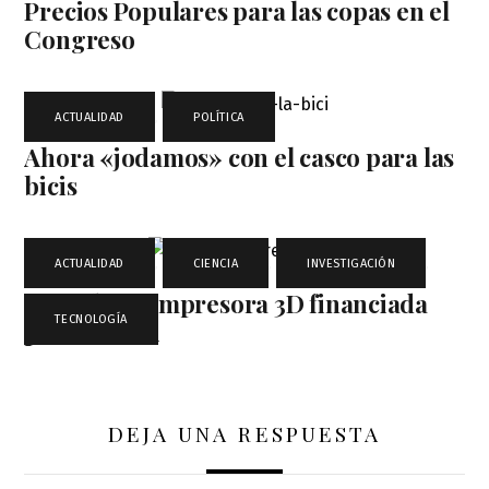
Precios Populares para las copas en el
Congreso
ACTUALIDAD
,
POLÍTICA
Ahora «jodamos» con el casco para las
bicis
ACTUALIDAD
,
CIENCIA
,
INVESTIGACIÓN
,
Comida en impresora 3D financiada
TECNOLOGÍA
por la NASA
DEJA UNA RESPUESTA