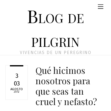
Skip
Men
Blog de
to
content
pilgrin
VIVENCIAS DE UN PEREGRINO
Qué hicimos
3
nosotros para
03
que seas tan
AGOSTO
2012
cruel y nefasto?