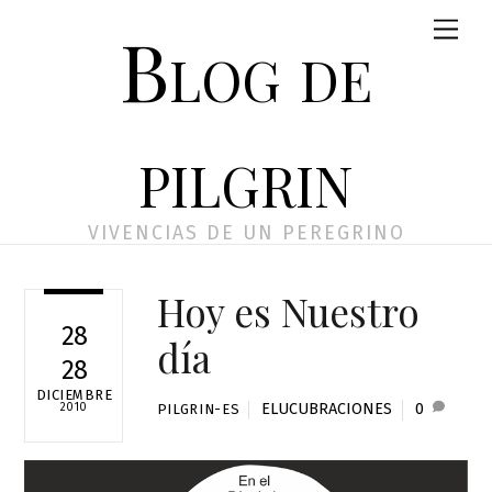
Skip
Men
Blog de
to
content
pilgrin
VIVENCIAS DE UN PEREGRINO
Hoy es Nuestro
28
día
28
DICIEMBRE
ELUCUBRACIONES
0
2010
PILGRIN-ES