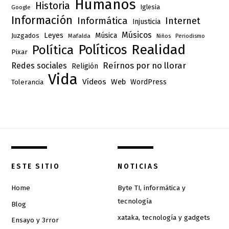
Humanos
Historia
Iglesia
Google
Información
Informática
Internet
Injusticia
Músicos
Leyes
Música
Juzgados
Mafalda
Niños
Periodismo
Realidad
Políticos
Política
Pixar
Reírnos por no llorar
Redes sociales
Religión
Vida
Vídeos
Web
Tolerancia
WordPress
ESTE SITIO
NOTICIAS
Home
Byte TI, informática y
tecnología
Blog
xataka, tecnología y gadgets
Ensayo y 3rror