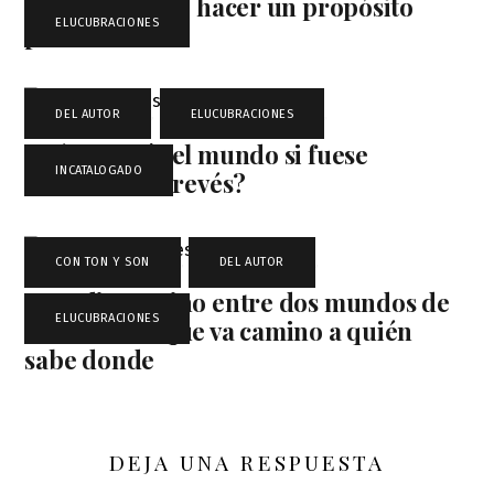
A propósito de hacer un propósito
ELUCUBRACIONES
para Navidad
DEL AUTOR
,
ELUCUBRACIONES
,
¿Cómo sería el mundo si fuese
INCATALOGADO
realmente al revés?
CON TON Y SON
,
DEL AUTOR
,
A medio camino entre dos mundos de
ELUCUBRACIONES
este mundo que va camino a quién
sabe donde
DEJA UNA RESPUESTA