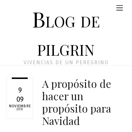
Skip
Men
Blog de
to
content
pilgrin
VIVENCIAS DE UN PEREGRINO
A propósito de
9
hacer un
09
propósito para
NOVIEMBRE
2012
Navidad