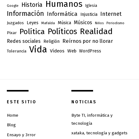
Humanos
Historia
Iglesia
Google
Información
Informática
Internet
Injusticia
Músicos
Leyes
Música
Juzgados
Mafalda
Niños
Periodismo
Realidad
Políticos
Política
Pixar
Reírnos por no llorar
Redes sociales
Religión
Vida
Vídeos
Web
Tolerancia
WordPress
ESTE SITIO
NOTICIAS
Home
Byte TI, informática y
tecnología
Blog
xataka, tecnología y gadgets
Ensayo y 3rror