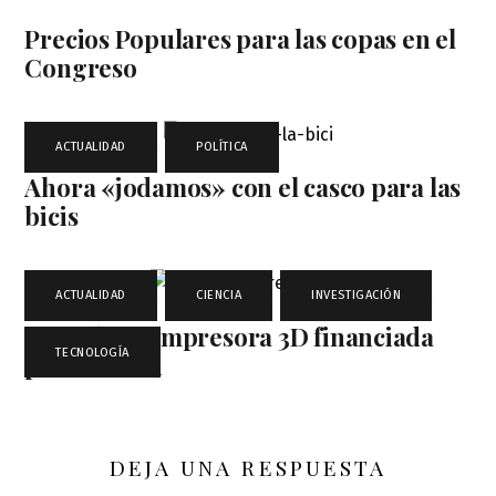
Precios Populares para las copas en el
Congreso
ACTUALIDAD
,
POLÍTICA
Ahora «jodamos» con el casco para las
bicis
ACTUALIDAD
,
CIENCIA
,
INVESTIGACIÓN
,
Comida en impresora 3D financiada
TECNOLOGÍA
por la NASA
DEJA UNA RESPUESTA