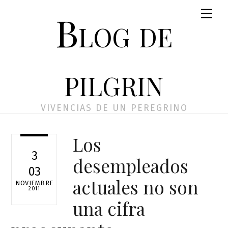
Skip
Men
Blog de
to
content
pilgrin
VIVENCIAS DE UN PEREGRINO
Los
3
desempleados
03
actuales no son
NOVIEMBRE
2011
una cifra