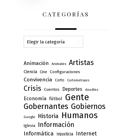
CATEGORÍAS
Categorías
Artistas
Animación
Animales
Ciencia
Configuraciones
Cine
Convivencia
Corto
Cortometrajes
Crisis
Deportes
Cuentos
doodles
Gente
Economía
fútbol
Gobernantes
Gobiernos
Humanos
Historia
Google
Información
Iglesia
Informática
Internet
Injusticia