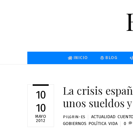
Skip
to
content
INICIO
BLOG
La crisis espa
10
unos sueldos 
10
MAYO
ACTUALIDAD
,
CUENTO
PILGRIN-ES
2012
GOBIERNOS
,
POLÍTICA
,
VIDA
0