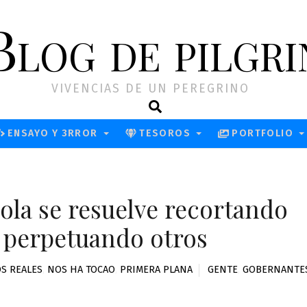
Blog de pilgri
VIVENCIAS DE UN PEREGRINO
Search
ENSAYO Y 3RROR
TESOROS
PORTFOLIO
ñola se resuelve recortando
y perpetuando otros
S REALES
,
NOS HA TOCAO
,
PRIMERA PLANA
GENTE
,
GOBERNANTE