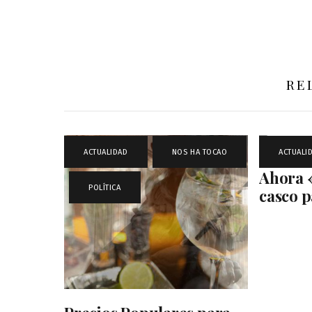
RE
ACTUALIDAD
,
NOS HA TOCAO
ACTUALI
Ahora 
,
POLÍTICA
casco p