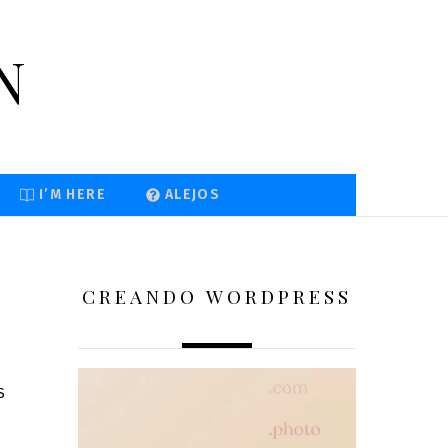
n
I’M HERE
ALEJOS
CREANDO WORDPRESS
S
,