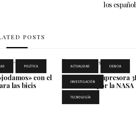
los españo
LATED POSTS
DAD
,
POLÍTICA
ACTUALIDAD
,
CIENCIA
,
«jodamos» con el
Comida en impresora 
INVESTIGACIÓN
,
ara las bicis
financiada por la NASA
TECNOLOGÍA