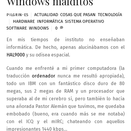
Windows malditos
ACTUALIDAD
,
COSAS QUE PASAN
,
TECNOLOGÍA
PILGRIN-ES
HARDWARE
,
INFORMÁTICA
,
SISTEMA OPERATIVO
,
SOFTWARE
,
WINDOWS
0
En mis tiempos de instituto no enseñaban
informática. De hecho, apenas alucinábamos con el
HAL9000
y su odisea espacial.
Cuando me enfrenté a mi primer computadora (la
traducción
ordenador
nunca me resultó apropiada),
todo un IBM con un fantástico disco duro de 80
megas, sus 2 megas de RAM y un procesador que
superaba al de mi cerebro sí, pero también lo hacía
una añorada Pastor Alemán que tuvimos, me quedaba
embobado (bueno, era cuando más se me notaba)
con el ICQ y el mIRC; chateando con aquellos
impresionantes 1440 kbps…