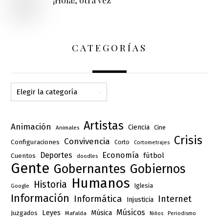
CATEGORÍAS
Categorías
Artistas
Animación
Ciencia
Cine
Animales
Crisis
Convivencia
Configuraciones
Corto
Cortometrajes
Deportes
Economía
fútbol
Cuentos
doodles
Gente
Gobernantes
Gobiernos
Humanos
Historia
Iglesia
Google
Información
Informática
Internet
Injusticia
Músicos
Leyes
Música
Juzgados
Mafalda
Niños
Periodismo