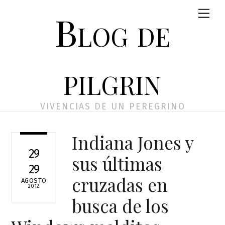
Skip
Men
Blog de
to
content
pilgrin
VIVENCIAS DE UN PEREGRINO
Indiana Jones y
29
sus últimas
29
cruzadas en
AGOSTO
2012
busca de los