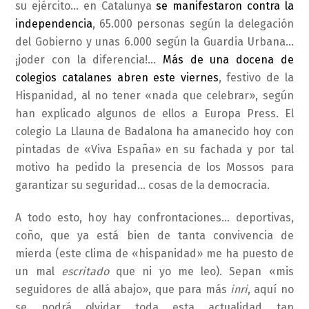
su ejército… en Catalunya
se manifestaron contra la
independencia
, 65.000 personas según la delegación
del Gobierno y unas 6.000 según la Guardia Urbana…
¡joder con la diferencia!…
Más de una docena de
colegios catalanes abren este viernes
, festivo de la
Hispanidad, al no tener «nada que celebrar», según
han explicado algunos de ellos a Europa Press. El
colegio La Llauna de Badalona ha amanecido hoy con
pintadas de «Viva España» en su fachada y por tal
motivo ha pedido la presencia de los Mossos para
garantizar su seguridad… cosas de la democracia.
A todo esto, hoy hay confrontaciones… deportivas,
coño, que ya está bien de tanta convivencia de
mierda (este clima de «hispanidad» me ha puesto de
un mal
escritado
que ni yo me leo). Sepan «mis
seguidores de allá abajo», que para más
inri
, aquí no
se podrá olvidar toda esta actualidad tan