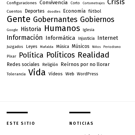
Crisis
Convivencia
Configuraciones
Corto
Cortometrajes
Deportes
Economía
fútbol
Cuentos
doodles
Gente
Gobernantes
Gobiernos
Humanos
Historia
Iglesia
Google
Información
Informática
Internet
Injusticia
Músicos
Leyes
Música
Juzgados
Mafalda
Niños
Periodismo
Realidad
Políticos
Política
Pixar
Reírnos por no llorar
Redes sociales
Religión
Vida
Vídeos
Web
Tolerancia
WordPress
ESTE SITIO
NOTICIAS