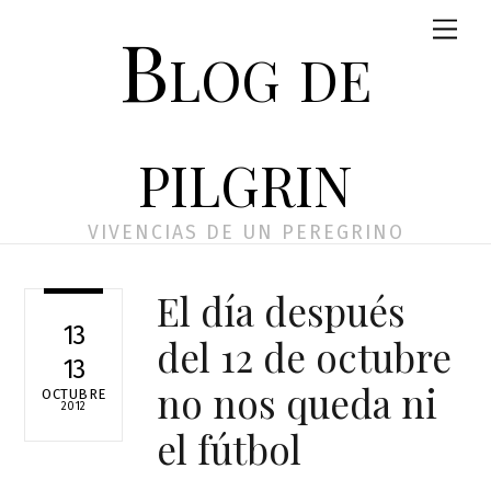
Skip
Men
Blog de
to
content
pilgrin
VIVENCIAS DE UN PEREGRINO
El día después
13
del 12 de octubre
13
no nos queda ni
OCTUBRE
2012
el fútbol