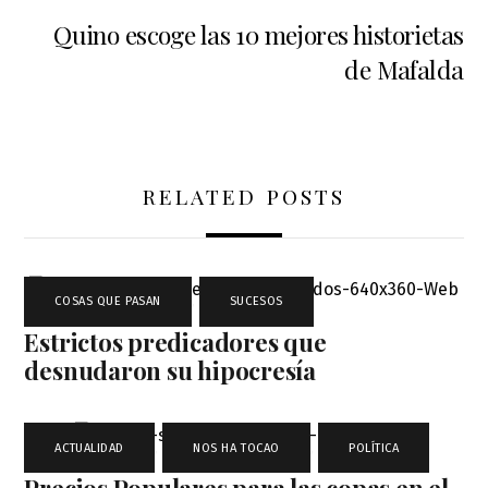
Quino escoge las 10 mejores historietas
de Mafalda
RELATED POSTS
COSAS QUE PASAN
,
SUCESOS
Estrictos predicadores que
desnudaron su hipocresía
ACTUALIDAD
,
NOS HA TOCAO
,
POLÍTICA
Precios Populares para las copas en el