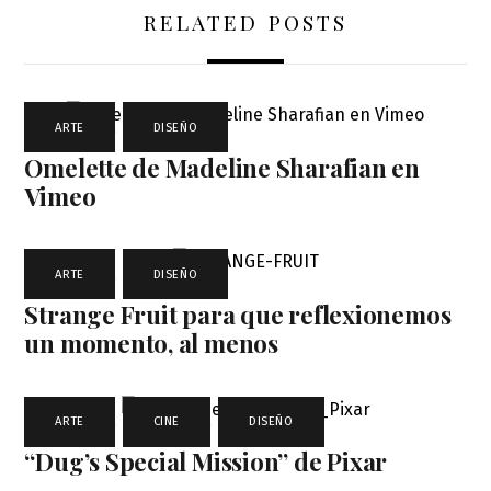
RELATED POSTS
ARTE
,
DISEÑO
Omelette de Madeline Sharafian en
Vimeo
ARTE
,
DISEÑO
Strange Fruit para que reflexionemos
un momento, al menos
ARTE
,
CINE
,
DISEÑO
“Dug’s Special Mission” de Pixar