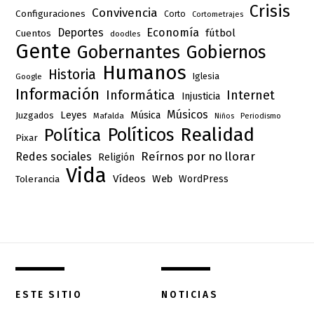
Crisis
Convivencia
Configuraciones
Corto
Cortometrajes
Deportes
Economía
fútbol
Cuentos
doodles
Gente
Gobernantes
Gobiernos
Humanos
Historia
Iglesia
Google
Información
Informática
Internet
Injusticia
Músicos
Leyes
Música
Juzgados
Mafalda
Niños
Periodismo
Realidad
Políticos
Política
Pixar
Reírnos por no llorar
Redes sociales
Religión
Vida
Vídeos
Web
Tolerancia
WordPress
ESTE SITIO
NOTICIAS