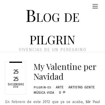
Skip
Men
Blog de
to
content
pilgrin
VIVENCIAS DE UN PEREGRINO
My Valentine per
25
Navidad
25
DICIEMBRE
ARTE
ARTISTAS
,
GENTE
,
2012
PILGRIN-ES
MÚSICA
,
VIDA
0
En Febrero de este 2012 que ya se acaba,
Sir
Paul