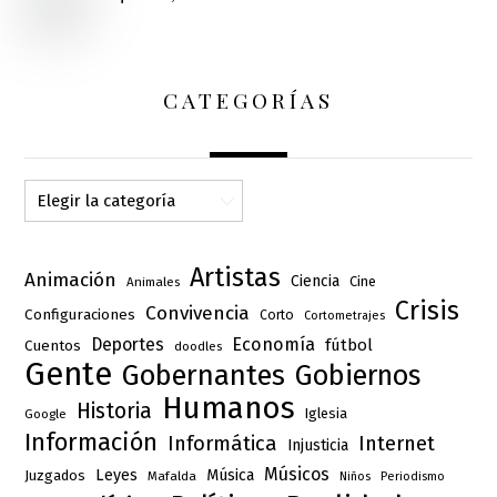
CATEGORÍAS
Categorías
Artistas
Animación
Ciencia
Cine
Animales
Crisis
Convivencia
Configuraciones
Corto
Cortometrajes
Deportes
Economía
fútbol
Cuentos
doodles
Gente
Gobernantes
Gobiernos
Humanos
Historia
Iglesia
Google
Información
Informática
Internet
Injusticia
Músicos
Leyes
Música
Juzgados
Mafalda
Niños
Periodismo