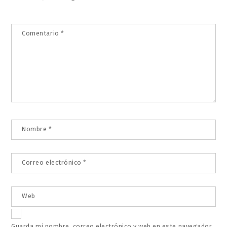
Comentario
*
Nombre
*
Correo electrónico
*
Web
Guarda mi nombre, correo electrónico y web en este navegador