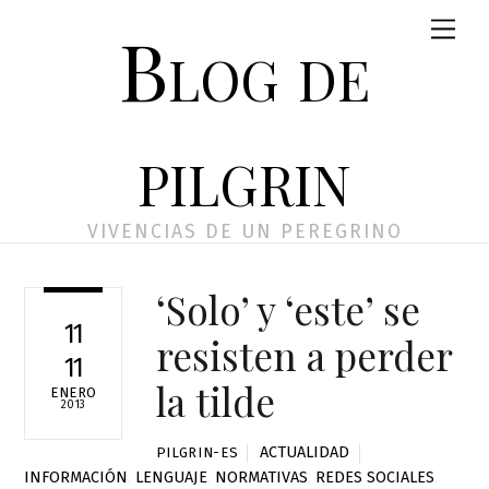
Skip
Men
Blog de
to
content
pilgrin
VIVENCIAS DE UN PEREGRINO
‘Solo’ y ‘este’ se
11
resisten a perder
11
la tilde
ENERO
2013
ACTUALIDAD
PILGRIN-ES
INFORMACIÓN
,
LENGUAJE
,
NORMATIVAS
,
REDES SOCIALES
,