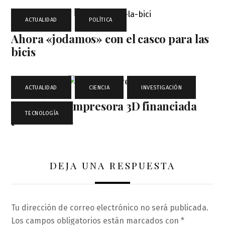
ACTUALIDAD
,
POLÍTICA
Ahora «jodamos» con el casco para las
bicis
ACTUALIDAD
,
CIENCIA
,
INVESTIGACIÓN
,
Comida en impresora 3D financiada
TECNOLOGÍA
por la NASA
DEJA UNA RESPUESTA
Tu dirección de correo electrónico no será publicada.
Los campos obligatorios están marcados con
*