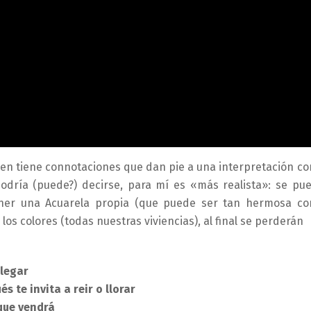
 bien tiene connotaciones que dan pie a una interpretación c
 podría (puede?) decirse, para mí es «más realista»: se pu
tener una Acuarela propia (que puede ser tan hermosa c
os colores (todas nuestras viviencias), al final se perderán
llegar
 te invita a reir o llorar
que vendrá