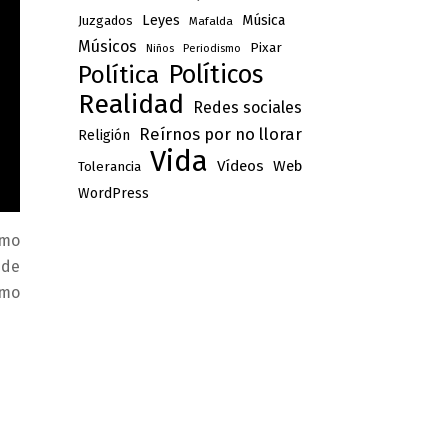
Leyes
Música
Juzgados
Mafalda
Músicos
Pixar
Niños
Periodismo
Políticos
Política
Realidad
Redes sociales
Reírnos por no llorar
Religión
Vida
Vídeos
Web
Tolerancia
WordPress
omo
ede
omo