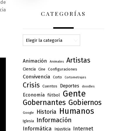
 de
cia
CATEGORÍAS
Categorías
Artistas
Animación
Animales
Ciencia
Configuraciones
Cine
Convivencia
Corto
Cortometrajes
Crisis
Deportes
Cuentos
doodles
Gente
Economía
fútbol
Gobernantes
Gobiernos
Humanos
Historia
Google
Información
Iglesia
Informática
Internet
Injusticia