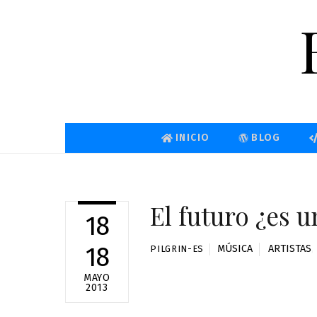
Skip
to
content
INICIO
BLOG
El futuro ¿es u
18
18
MÚSICA
ARTISTAS
,
PILGRIN-ES
MAYO
2013