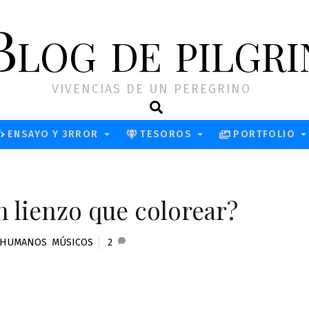
Blog de pilgri
VIVENCIAS DE UN PEREGRINO
Search
ENSAYO Y 3RROR
TESOROS
PORTFOLIO
n lienzo que colorear?
HUMANOS
,
MÚSICOS
2