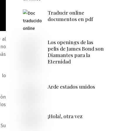
Traducir online
documentos en pdf
 al
Los openings de las
 no
pelis de James Bond son
Diamantes para la
más
Eternidad
 lo
Arde estados unidos
ión
dos
¡Hola!, otra vez
 Su