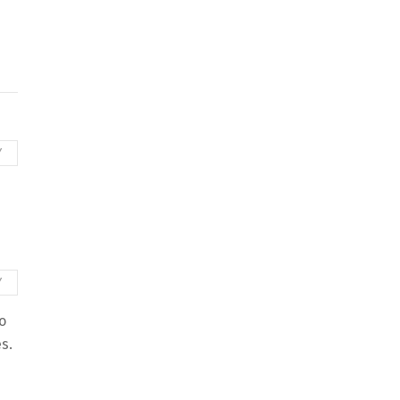
Y
Y
o
s.