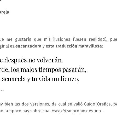
arela
ue me gustaría que mis ilusiones fuesen realidad), pu
iginal es
encantadora
y
esta traducción maravillosa
:
e después no volverán.
rde, los malos tiempos pasarán,
 acuarela y tu vida un lienzo,
r…
ien las dos versiones, de cual se valió Guido Orefice, p
o tampoco hay sobre cual
escogió
su propio destino…