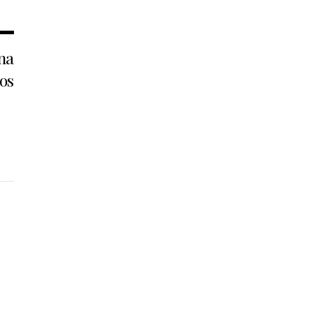
na
os