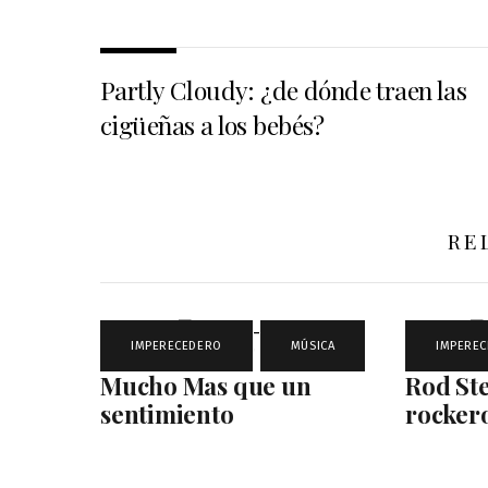
Partly Cloudy: ¿de dónde traen las
cigüeñas a los bebés?
RE
IMPERECEDERO
,
MÚSICA
IMPERE
Mucho Mas que un
Rod Ste
sentimiento
rockero