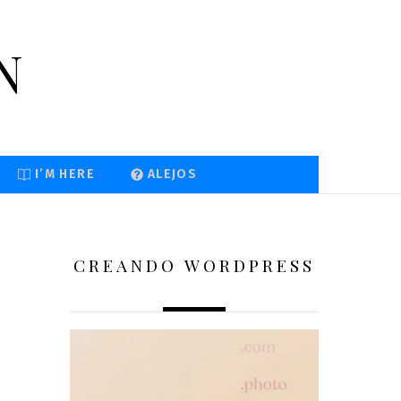
n
I’M HERE
ALEJOS
CREANDO WORDPRESS