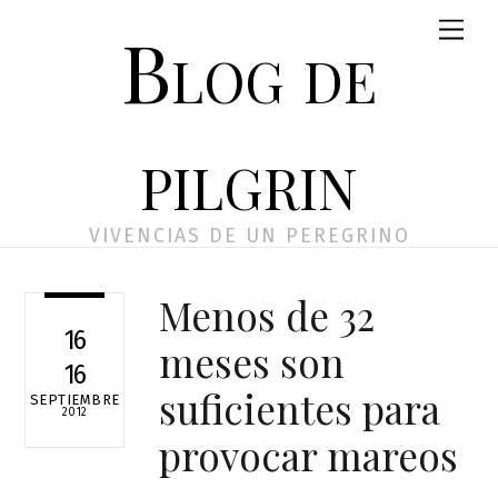
Skip
Men
Blog de
to
content
pilgrin
VIVENCIAS DE UN PEREGRINO
Menos de 32
16
meses son
16
suficientes para
SEPTIEMBRE
2012
provocar mareos