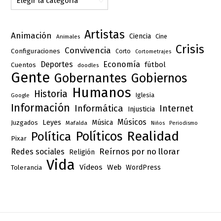
Artistas
Animación
Ciencia
Cine
Animales
Crisis
Convivencia
Configuraciones
Corto
Cortometrajes
Deportes
Economía
fútbol
Cuentos
doodles
Gente
Gobernantes
Gobiernos
Humanos
Historia
Iglesia
Google
Información
Informática
Internet
Injusticia
Músicos
Leyes
Música
Juzgados
Mafalda
Niños
Periodismo
Realidad
Políticos
Política
Pixar
Reírnos por no llorar
Redes sociales
Religión
Vida
Vídeos
Web
Tolerancia
WordPress