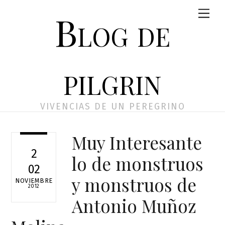
Skip
Men
Blog de
to
content
pilgrin
VIVENCIAS DE UN PEREGRINO
Muy Interesante
2
lo de monstruos
02
y monstruos de
NOVIEMBRE
2012
Antonio Muñoz