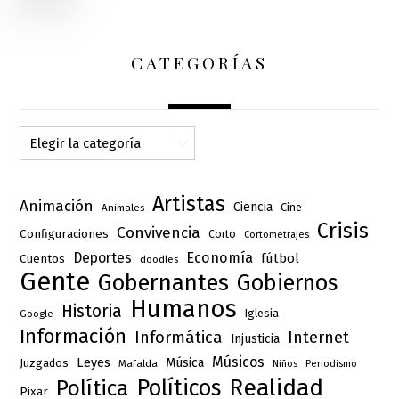
CATEGORÍAS
Categorías
Artistas
Animación
Ciencia
Cine
Animales
Crisis
Convivencia
Configuraciones
Corto
Cortometrajes
Deportes
Economía
fútbol
Cuentos
doodles
Gente
Gobernantes
Gobiernos
Humanos
Historia
Iglesia
Google
Información
Informática
Internet
Injusticia
Músicos
Leyes
Música
Juzgados
Mafalda
Niños
Periodismo
Realidad
Políticos
Política
Pixar