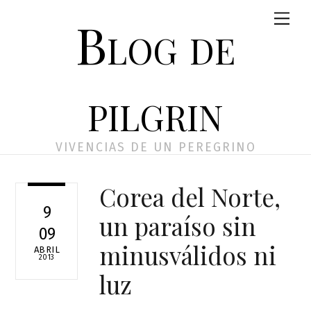
Skip
Men
Blog de
to
content
pilgrin
VIVENCIAS DE UN PEREGRINO
Corea del Norte,
9
un paraíso sin
09
minusválidos ni
ABRIL
2013
luz