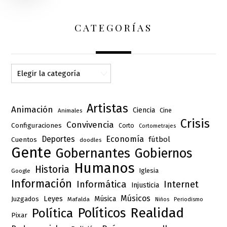
CATEGORÍAS
Categorías
Artistas
Animación
Ciencia
Cine
Animales
Crisis
Convivencia
Configuraciones
Corto
Cortometrajes
Deportes
Economía
fútbol
Cuentos
doodles
Gente
Gobernantes
Gobiernos
Humanos
Historia
Iglesia
Google
Información
Informática
Internet
Injusticia
Músicos
Leyes
Música
Juzgados
Mafalda
Niños
Periodismo
Realidad
Políticos
Política
Pixar