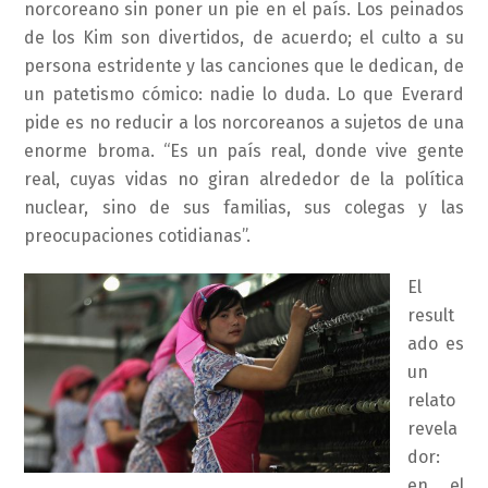
norcoreano sin poner un pie en el país. Los peinados
de los Kim son divertidos, de acuerdo; el culto a su
persona estridente y las canciones que le dedican, de
un patetismo cómico: nadie lo duda. Lo que Everard
pide es no reducir a los norcoreanos a sujetos de una
enorme broma. “Es un país real, donde vive gente
real, cuyas vidas no giran alrededor de la política
nuclear, sino de sus familias, sus colegas y las
preocupaciones cotidianas”.
El
result
ado es
un
relato
revela
dor:
en el