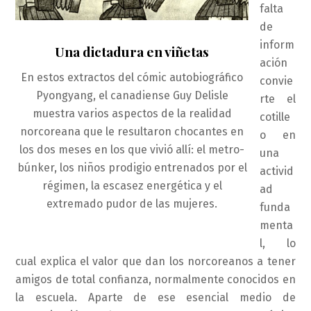
falta
de
inform
Una dictadura en viñetas
ación
En estos extractos del cómic autobiográfico
convie
Pyongyang, el canadiense Guy Delisle
rte el
muestra varios aspectos de la realidad
cotille
norcoreana que le resultaron chocantes en
o en
los dos meses en los que vivió allí: el metro-
una
búnker, los niños prodigio entrenados por el
activid
régimen, la escasez energética y el
ad
extremado pudor de las mujeres.
funda
menta
l, lo
cual explica el valor que dan los norcoreanos a tener
amigos de total confianza, normalmente conocidos en
la escuela. Aparte de ese esencial medio de