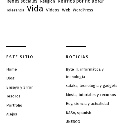
Reírnos por no llorar
Redes sociales
Religión
Vida
Vídeos
Web
Tolerancia
WordPress
ESTE SITIO
NOTICIAS
Home
Byte TI, informática y
tecnología
Blog
xataka, tecnología y gadgets
Ensayo y 3rror
kinsta, tutoriales y recursos
Tesoros
Hoy, ciencia y actualidad
Portfolio
NASA, spanish
Alejos
UNESCO