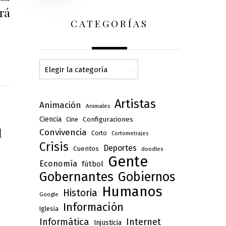
rá
CATEGORÍAS
Categorías
Artistas
Animación
Animales
Ciencia
Configuraciones
Cine
l
Convivencia
Corto
Cortometrajes
Crisis
Deportes
Cuentos
doodles
Gente
Economía
fútbol
Gobernantes
Gobiernos
Humanos
Historia
Google
Información
Iglesia
Informática
Internet
Injusticia