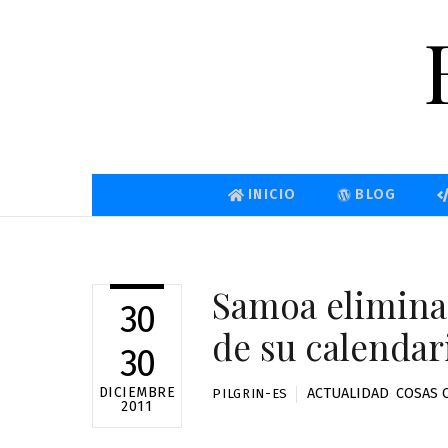
Skip
to
content
INICIO
BLOG
Samoa elimina 
30
de su calendar
30
DICIEMBRE
ACTUALIDAD
,
COSAS 
PILGRIN-ES
2011