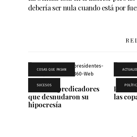
debería ser nula cuando está por fue
RE
COSAS QUE PASAN
,
ACTUALI
SUCESOS
,
POLÍTIC
Estrictos predicadores
Precio
que desnudaron su
las cop
hipocresía