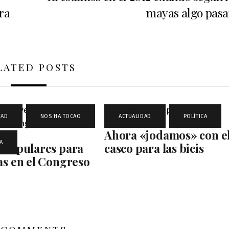
ra
mayas algo pasa
LATED POSTS
DAD
,
NOS HA TOCAO
ACTUALIDAD
,
POLÍTICA
Ahora «jodamos» con e
A
s Populares para
casco para las bicis
as en el Congreso