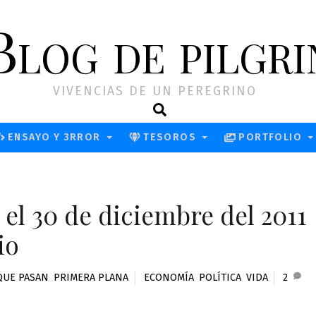
Blog de pilgri
VIVENCIAS DE UN PEREGRINO
Search
ENSAYO Y 3RROR
TESOROS
PORTFOLIO
el 30 de diciembre del 2011
io
QUE PASAN
,
PRIMERA PLANA
ECONOMÍA
,
POLÍTICA
,
VIDA
2