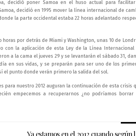
a, decidió poner Samoa en el huso actual para facilitar
 Samoa, decidió en 1995 mover la línea internacional de cam
o donde la parte occidental estaba 22 horas adelantado respe
o horas por detrás de Miami y Washington, unas 10 de Londr
o con la aplicación de esta Ley de la Línea Internacional
on a la cama el jueves 29 y se levantarán el sábado 31, da
día en sus vidas, y se preparán para ser uno de los prime
í el punto donde verán primero la salida del sol.
s para nuestro 2012 auguran la continuación de esta crisis 
ecién empecemos a recuperarnos ¿no podríamos borrar
Ya estamos en el 2012 cuando según l