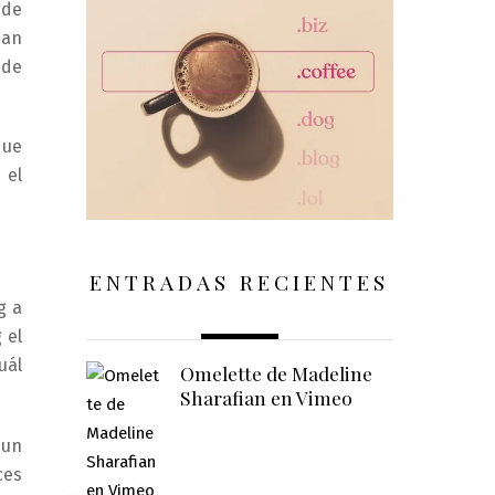
 de
han
 de
que
 el
ENTRADAS RECIENTES
g a
 el
uál
Omelette de Madeline
Sharafian en Vimeo
 un
ces