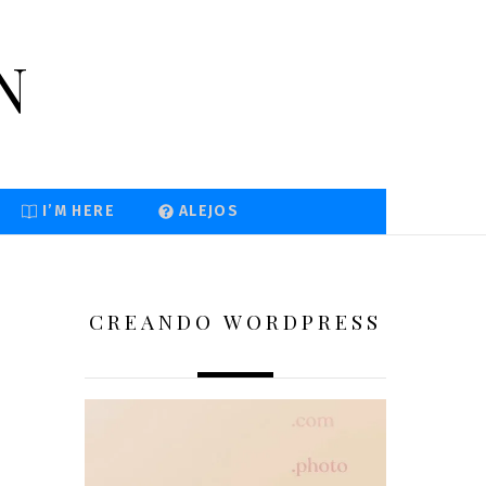
n
I’M HERE
ALEJOS
CREANDO WORDPRESS