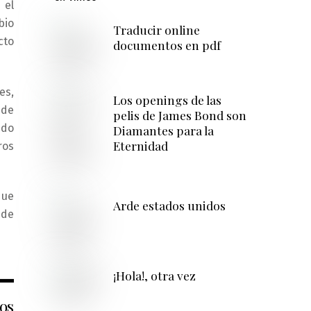
 el
bio
Traducir online
cto
documentos en pdf
es,
Los openings de las
 de
pelis de James Bond son
ndo
Diamantes para la
Eternidad
ros
que
Arde estados unidos
 de
¡Hola!, otra vez
os