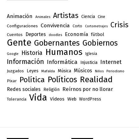
Artistas
Animación
Ciencia
Cine
Animales
Crisis
Convivencia
Configuraciones
Corto
Cortometrajes
Deportes
Economía
fútbol
Cuentos
doodles
Gente
Gobernantes
Gobiernos
Humanos
Historia
Iglesia
Google
Información
Informática
Internet
Injusticia
Músicos
Leyes
Música
Juzgados
Mafalda
Niños
Periodismo
Realidad
Políticos
Política
Pixar
Reírnos por no llorar
Redes sociales
Religión
Vida
Vídeos
Web
Tolerancia
WordPress