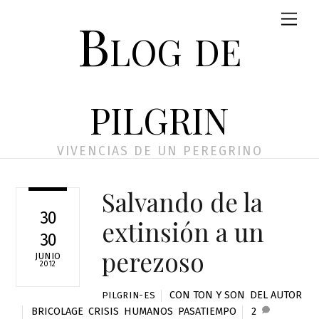
Skip
Men
Blog de
to
content
pilgrin
VIVENCIAS DE UN PEREGRINO
Salvando de la
30
extinsión a un
30
perezoso
JUNIO
2012
CON TON Y SON
,
DEL AUTOR
PILGRIN-ES
BRICOLAGE
,
CRISIS
,
HUMANOS
,
PASATIEMPO
2